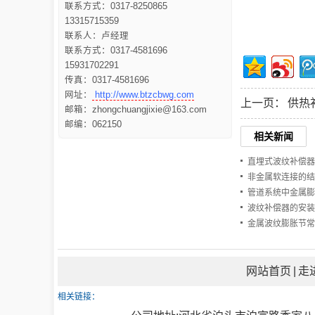
联系方式：0317-8250865
13315715359
联系人：卢经理
联系方式：0317-4581696
15931702291
传真：0317-4581696
网址：
http://www.btzcbwg.com
上一页：
供热
邮箱：zhongchuangjixie@163.com
邮编：062150
相关新闻
直埋式波纹补偿器
非金属软连接的结
管道系统中金属膨
波纹补偿器的安装
金属波纹膨胀节常
网站首页
|
走
相关链接：