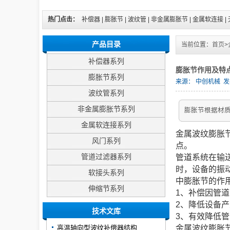
热门点击：
补偿器
|
膨胀节
|
波纹管
|
非金属膨胀节
|
金属软连接
|
产品目录
当前位置：
首页
>
补偿器系列
膨胀节作用及特
膨胀节系列
来源：
中创机械
发布
波纹管系列
非金属膨胀节系列
膨胀节根据材
金属软连接系列
金属波纹膨胀
风门系列
点。
管道过滤器系列
管道系统在输
时，设备的振
软接头系列
中膨胀节的作
伸缩节系列
1、补偿因管
2、降低设备
技术文库
3、有效降低
高温轴向型波纹补偿器结构
金属波纹膨胀