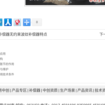
0
补偿器无约束波纹补偿器特点
下
应用
构
胀节的作用
与维护
用技术条件
进中创
|
产品专区
|
补偿器
|
中创资质
|
生产场景
|
产品资讯
|
技术