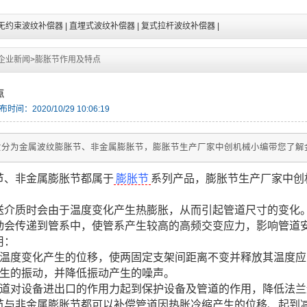
无约束波纹补偿器
|
直埋式波纹补偿器
|
复式拉杆波纹补偿器
|
企业新闻
>
膨胀节作用及特点
点
时间：2020/10/29 10:06:19
质分为金属波纹膨胀节、非金属膨胀节，膨胀节生产厂家中创机械小编带您了解
节、非金属膨胀节都属于
膨胀节
系列产品，膨胀节生产厂家中创
送介质时会由于温度变化产生热膨胀，从而引起管道尺寸的变化
动会传递到管系中，使管系产生较高的高频交变应力，影响管道
用：
道温度变化产生的位移，使两固定支架间距离不变并释放其温度
产生的振动，并降低振动产生的噪声。
管道对设备进出口的作用力起到保护设备及管道的作用，降低法
节与非金属膨胀节都可以补偿管道因热胀冷缩产生的位移、起到