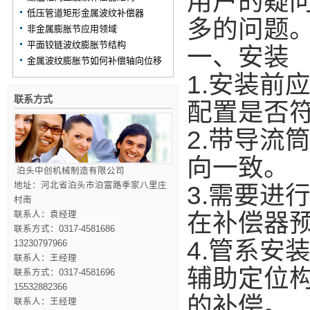
用户的疑
低压管道矩形金属波纹补偿器
多的问题
非金属膨胀节应用领域
平面铰链波纹膨胀节结构
一、安装
金属波纹膨胀节如何补偿轴向位移
1.安装前
联系方式
配置是否
2.带导流
向一致。
泊头中创机械制造有限公司
地址：河北省泊头市泊富路季家八里庄
3.需要进
村南
在补偿器
联系人：袁经理
联系方式：0317-4581686
4.管系安
13230797966
联系人：王经理
辅助定位
联系方式：0317-4581696
15532882366
的补偿。
联系人：王经理