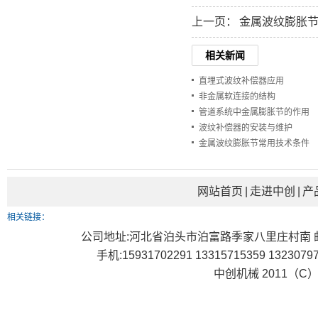
上一页：
金属波纹膨胀
相关新闻
直埋式波纹补偿器应用
非金属软连接的结构
管道系统中金属膨胀节的作用
波纹补偿器的安装与维护
金属波纹膨胀节常用技术条件
网站首页
|
走进中创
|
产
相关链接：
公司地址:河北省泊头市泊富路季家八里庄村南 邮编：0621
手机:15931702291 13315715359 1323079
中创机械 2011（