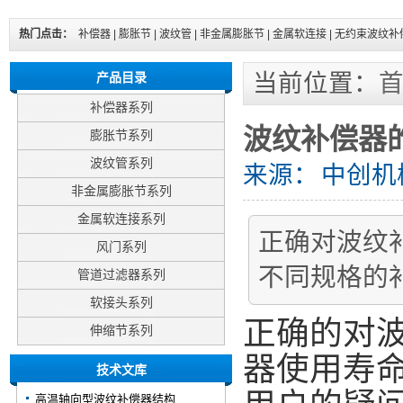
热门点击：
补偿器
|
膨胀节
|
波纹管
|
非金属膨胀节
|
金属软连接
|
无约束波纹补
当前位置：
产品目录
补偿器系列
波纹补偿器
膨胀节系列
波纹管系列
来源：
中创机
非金属膨胀节系列
金属软连接系列
正确对波纹
风门系列
不同规格的
管道过滤器系列
软接头系列
正确的对
伸缩节系列
器使用寿
技术文库
高温轴向型波纹补偿器结构