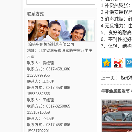
1 补偿热膨
2 补偿安装
联系方式
3 消声减振
4 无反推力
5、良好的耐
6、密封性能
泊头中创机械制造有限公司
7、体轻、结
地址：河北省泊头市泊富路季家八里庄
村南
联系人：袁经理
联系方式：0317-4581686
13230797966
上一页：
矩形
联系人：王经理
联系方式：0317-4581696
与非金属膨胀节 
15532882366
联系人：王经理
联系方式：0317-8250865
13315715359
联系人：卢经理
联系方式：0317-4581696
15931702291