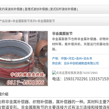
无约束波纹补偿器
|
直埋式波纹补偿器
|
复式拉杆波纹补偿器
|
产品目录
>
非金属膨胀节系列
>
非金属膨胀节
非金属膨胀节
非金属膨胀节也称非金属补偿器、织物补
材料等。能补偿风机、风管运行的震动及
接。
产地：中国>河北>沧州>泊头市
供应商：泊头中创机械制造有限公司
742972993
电话：15931702291 133157153
细介绍
也称非金属补偿器、织物补偿器，属补偿器的一种。其材料主要
及管道变形。非金属膨胀节的主要连接方式有法兰连接和接管连