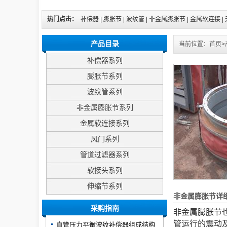
热门点击：
补偿器
|
膨胀节
|
波纹管
|
非金属膨胀节
|
金属软连接
|
产品目录
当前位置：
首页
>
补偿器系列
膨胀节系列
波纹管系列
非金属膨胀节系列
金属软连接系列
风门系列
管道过滤器系列
软接头系列
伸缩节系列
非金属膨胀节详
采购指南
非金属膨胀节
管运行的震动
直管压力平衡波纹补偿器组成结构