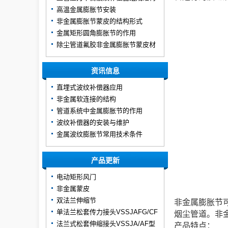
高温金属膨胀节安装
非金属膨胀节蒙皮的结构形式
金属矩形圆角膨胀节的作用
除尘管道氟胶非金属膨胀节蒙皮材
质
资讯信息
直埋式波纹补偿器应用
非金属软连接的结构
管道系统中金属膨胀节的作用
波纹补偿器的安装与维护
金属波纹膨胀节常用技术条件
产品更新
电动矩形风门
非金属蒙皮
双法兰伸缩节
非金属膨胀节
单法兰松套传力接头VSSJAFG/CF
烟尘管道。非
型
法兰式松套伸缩接头VSSJA/AF型
产品特点：