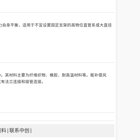
推力自身平衡，适用于不宜设置固定支架的高物位直管系或大直径
种。其材料主要为纤维织物、橡胶、耐高温材料等。能补偿风
式有法兰连接和接管连接。
资料
|
联系中创
|