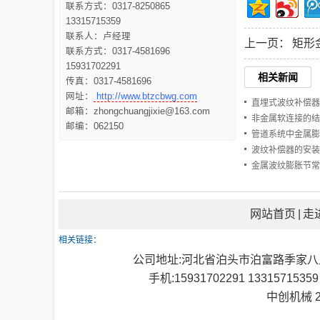
联系方式：0317-8250865
13315715359
联系人：卢经理
上一页：
矩形
联系方式：0317-4581696
15931702291
相关新闻
传真：0317-4581696
网址：
http://www.btzcbwg.com
直埋式波纹补偿器
邮箱：zhongchuangjixie@163.com
非金属软连接的结
邮编：062150
管道系统中金属膨
波纹补偿器的安装
金属波纹膨胀节常
网站首页
|
走
相关链接：
公司地址:河北省泊头市泊富路季家八里庄村南 邮
手机:15931702291 13315715359
中创机械 