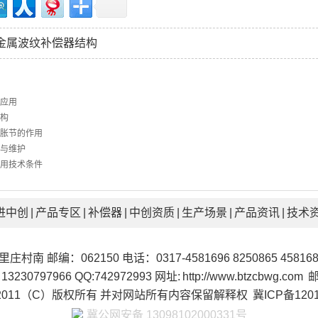
金属波纹补偿器结构
应用
构
胀节的作用
与维护
用技术条件
进中创
|
产品专区
|
补偿器
|
中创资质
|
生产场景
|
产品资讯
|
技术
编：062150 电话：0317-4581696 8250865 4581686
 13230797966 QQ:742972993 网址:
http://www.btzcbwg.com
邮
2011（C）版权所有 并对网站所有内容保留解释权
冀ICP备1201
冀公网安备 13098102000331号