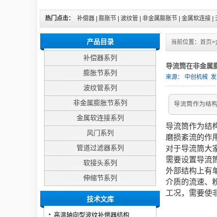
热门点击：
补偿器
|
膨胀节
|
波纹管
|
非金属膨胀节
|
金属软连接
|
产品目录
当前位置：
首页
>
补偿器系列
导流筒在非金属
膨胀节系列
来源：
中创机械
发布
波纹管系列
非金属膨胀节系列
导流筒作为结
金属软连接系列
导流筒作为结
风门系列
磨损紊流的作
管道过滤器系列
对于导流筒大
需要设置导流
软接头系列
外部结构上有
伸缩节系列
介质的流速、
工况，需要使
技术文库
高温轴向型波纹补偿器结构