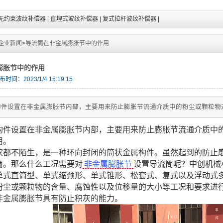
无约束波纹补偿器
|
直埋式波纹补偿器
|
复式拉杆波纹补偿器
|
企业新闻
>
导流筒在非金属膨胀节中的作用
膨胀节中的作用
时间：2023/1/4 15:19:15
构件设置在非金属膨胀节内部，主要用来防止膨胀节流通介质中的粉尘或颗粒物
构件设置在非金属膨胀节内部，主要用来防止膨胀节流通介质中
用。
家都不陌生，是一种环向封闭的筒状金属构件。虽然起到的防止
筒。那么什么工况需要对
非金属膨胀节
设置导流筒呢？中创机械
单式直筒型、单式缩颈形、单式锥形、松套式、复式以及浮动式
粉尘或颗粒物的含量、腐蚀性以及位移量的大小等工况和要求进
非金属膨胀节具有防止积灰的能力。