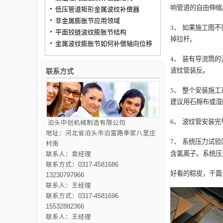
响管道的自由伸缩
低压管道矩形金属波纹补偿器
非金属膨胀节应用领域
3、
如果施工图不
平面铰链波纹膨胀节结构
掉拉杆。
金属波纹膨胀节如何补偿轴向位移
4、
装有导流筒的
波纹管装反。
联系方式
5、
整个安装施工
建议用石棉布或湿
6、
波纹管安装完
泊头中创机械制造有限公司
地址：河北省泊头市泊富路季家八里庄
7、
系统压力试验
村南
含氯离子。系统压
联系人：袁经理
联系方式：0317-4581686
好看的粽皮，千篇
13230797966
联系人：王经理
联系方式：0317-4581696
15532882366
联系人：王经理