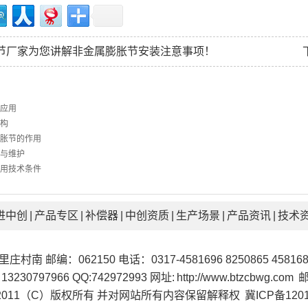
节厂家为您讲解非金属膨胀节安装注意事项！
应用
构
胀节的作用
与维护
用技术条件
进中创
|
产品专区
|
补偿器
|
中创资质
|
生产场景
|
产品资讯
|
技术
编：062150 电话：0317-4581696 8250865 4581686
 13230797966 QQ:742972993 网址:
http://www.btzcbwg.com
邮
2011（C）版权所有 并对网站所有内容保留解释权
冀ICP备1201