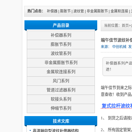
热门点击：
补偿器
|
膨胀节
|
波纹管
|
非金属膨胀节
|
金属软连接
|
产品目录
当前位置：
首页
>
补偿器系列
端午佳节波纹补
膨胀节系列
来源：
中创机械
发布
波纹管系列
非金属膨胀节系列
补偿器系列产
途！
金属软连接系列
风门系列
端午佳节到来之际
管道过滤器系列
意查收！收到产品
软接头系列
复式拉杆波纹
伸缩节系列
1、
到货之后请按
技术文库
2、
所有固定管架
高温轴向型波纹补偿器结构