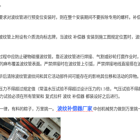
。
要求对波纹管进行预变位安装时，则在整个安装期间不要拆除专用的螺杆。补
波纹管上附设有介质流向标志牌，当波纹
补偿器
安装到施工图规定位置时，波
过程中应防止硬物碰撞波纹管。靠近波纹管进行焊接、气割或砂轮打麿作业时
的麻布覆盖波纹管表面。严禁焊接时在波纹管上引弧，严禁焊接地线直接搭在
毕后清除波纹管波纹间和其它活动部件间可能存在的影响其位移和活动的异物
压力不得超过规定值（常温水压试验不得超过设计压力的1.5倍，气压试验不得
力试验必须在所有管架和
复式拉杆
波纹
补偿器
都装设好之后进行。
波纹补偿器厂家
一律，有料的粽子，万里挑一。
中创机械努力做到万里挑一。欢迎