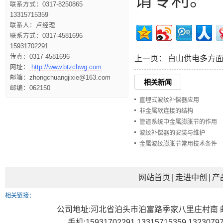
请专利。
联系方式：0317-8250865
13315715359
联系人：卢经理
联系方式：0317-4581696
15931702291
传真：0317-4581696
上一页：
白山供电多方
网址：
http://www.btzcbwg.com
邮箱：zhongchuangjixie@163.com
相关新闻
邮编：062150
直埋式波纹补偿器应用
非金属软连接的结构
管道系统中金属膨胀节的作用
波纹补偿器的安装与维护
金属波纹膨胀节常用技术条件
网站首页
|
走进中创
|
产
相关链接：
公司地址:河北省泊头市泊富路季家八里庄村南 邮编：0621
手机:15931702291 13315715359 1323079