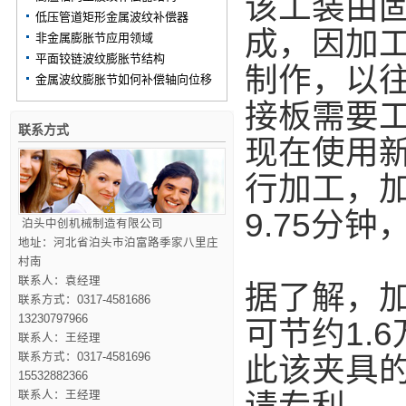
该工装由
低压管道矩形金属波纹补偿器
成，因加
非金属膨胀节应用领域
平面铰链波纹膨胀节结构
制作，以
金属波纹膨胀节如何补偿轴向位移
接板需要
联系方式
现在使用
行加工，
9.75分钟
泊头中创机械制造有限公司
地址：河北省泊头市泊富路季家八里庄
村南
联系人：袁经理
据了解，加
联系方式：0317-4581686
13230797966
可节约1.
联系人：王经理
联系方式：0317-4581696
此该夹具的
15532882366
联系人：王经理