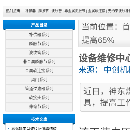
热门点击：
补偿器
|
膨胀节
|
波纹管
|
非金属膨胀节
|
金属软连接
|
无约束波纹补
当前位置：
产品目录
补偿器系列
提高65%
膨胀节系列
波纹管系列
设备维修中
非金属膨胀节系列
来源：
中创机
金属软连接系列
风门系列
管道过滤器系列
近日，神东
软接头系列
具，提高工作
伸缩节系列
技术文库
高温轴向型波纹补偿器结构