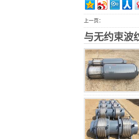
上一页：
与无约束波