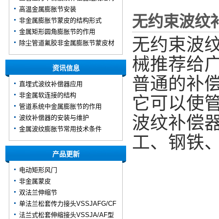
高温金属膨胀节安装
无约束波纹
非金属膨胀节蒙皮的结构形式
金属矩形圆角膨胀节的作用
无约束波
除尘管道氟胶非金属膨胀节蒙皮材
质
械推荐给
资讯信息
普通的补
直埋式波纹补偿器应用
非金属软连接的结构
它可以使
管道系统中金属膨胀节的作用
波纹补偿
波纹补偿器的安装与维护
金属波纹膨胀节常用技术条件
工、钢铁
产品更新
电动矩形风门
非金属蒙皮
双法兰伸缩节
单法兰松套传力接头VSSJAFG/CF
型
法兰式松套伸缩接头VSSJA/AF型