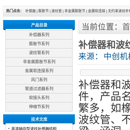
热门点击：
补偿器
|
膨胀节
|
波纹管
|
非金属膨胀节
|
金属软连接
|
无约束波纹补
当前位置：
产品目录
补偿器系列
补偿器和波
膨胀节系列
波纹管系列
来源：
中创机
非金属膨胀节系列
金属软连接系列
风门系列
补偿器和
管道过滤器系列
件，产品
软接头系列
繁多，如
伸缩节系列
波纹管、
技术文库
高温轴向型波纹补偿器结构