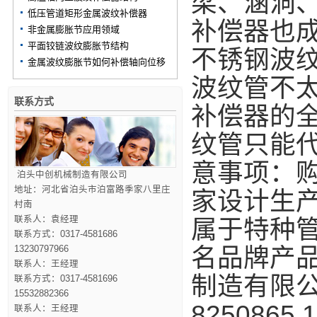
梁、涵洞
低压管道矩形金属波纹补偿器
补偿器也
非金属膨胀节应用领域
平面铰链波纹膨胀节结构
不锈钢波
金属波纹膨胀节如何补偿轴向位移
波纹管不
联系方式
补偿器的
纹管只能
意事项：
泊头中创机械制造有限公司
地址：河北省泊头市泊富路季家八里庄
家设计生
村南
联系人：袁经理
属于特种
联系方式：0317-4581686
名品牌产
13230797966
联系人：王经理
制造有限公
联系方式：0317-4581696
15532882366
8250865
联系人：王经理